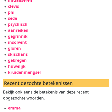
initialiseren
clevis
phi
sede
psychisch
aanreiken
gegrinnik
insolvent
gloren
skischans
gekregen
huwelijk
kruidenmengsel
Recent gezochte betekenissen
Bekijk ook eens de betekenis van deze recent
opgezochte woorden.
emma