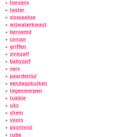
hersens
taster
slowaakse
wijwaterkwast
beroemd
consor
griffen
zinkzalf
babyzalf
vers
paardenlul
eendagskuiken
tegenwerpen
tukkie
uks
shem
voors
positivist
rube