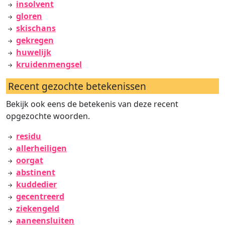
insolvent
gloren
skischans
gekregen
huwelijk
kruidenmengsel
Recent gezochte betekenissen
Bekijk ook eens de betekenis van deze recent
opgezochte woorden.
residu
allerheiligen
oorgat
abstinent
kuddedier
gecentreerd
ziekengeld
aaneensluiten