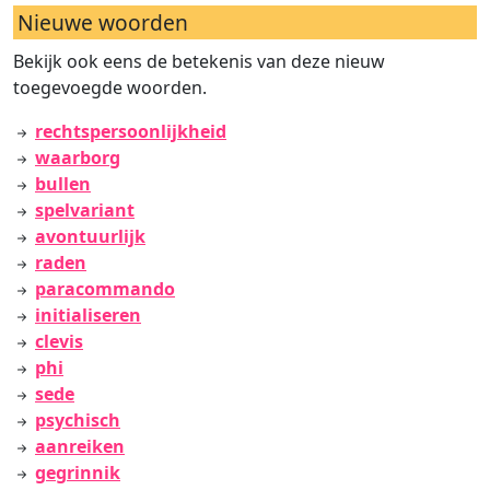
Nieuwe woorden
Bekijk ook eens de betekenis van deze nieuw
toegevoegde woorden.
rechtspersoonlijkheid
waarborg
bullen
spelvariant
avontuurlijk
raden
paracommando
initialiseren
clevis
phi
sede
psychisch
aanreiken
gegrinnik