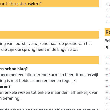
met "borstcrawlen"
R
Be
g van 'borst', verwijzend naar de positie van het
op
die zijn oorsprong heeft in de Engelse taal.
 en schoolslag?
oerd met een alternerende arm en beenritme, terwijl
ng is met beide armen en benen tegelijk.
leren?
van enkele weken tot enkele maanden, afhankelijk van
n oefening.