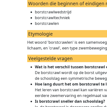
Woorden die beginnen of eindigen 
borstcrawlwedstrijd
borstcrawltechniek
borstcrawlen
Etymologie
Het woord 'borstcrawlen' is een samenvoegin
lichaam, en 'crawl', een type zwembeweging 
Veelgestelde vragen
Wat is het verschil tussen borstcrawl
De borstcrawl wordt op de borst uitgev
de schoolslag een symmetrische bewegi
Hoe lang duurt het om borstcrawl te 
Het leren van borstcrawl kan variëren 
eerdere zwemervaring en regelmaat va
Is borstcrawl sneller dan schoolslag?