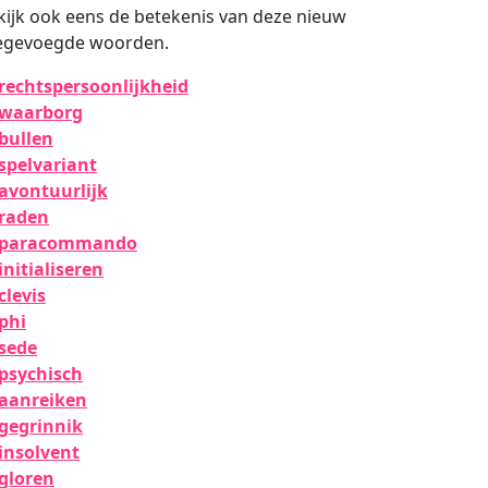
kijk ook eens de betekenis van deze nieuw
egevoegde woorden.
rechtspersoonlijkheid
waarborg
bullen
spelvariant
avontuurlijk
raden
paracommando
initialiseren
clevis
phi
sede
psychisch
aanreiken
gegrinnik
insolvent
gloren