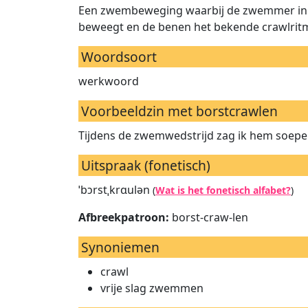
Een zwembeweging waarbij de zwemmer in 
beweegt en de benen het bekende crawlrit
Woordsoort
werkwoord
Voorbeeldzin met borstcrawlen
Tijdens de zwemwedstrijd zag ik hem soepel
Uitspraak (fonetisch)
ˈbɔrstˌkrɑulən
(
Wat is het fonetisch alfabet?
)
Afbreekpatroon:
borst-craw-len
Synoniemen
crawl
vrije slag zwemmen