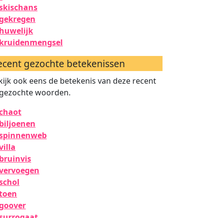
skischans
gekregen
huwelijk
kruidenmengsel
ecent gezochte betekenissen
kijk ook eens de betekenis van deze recent
gezochte woorden.
chaot
biljoenen
spinnenweb
villa
bruinvis
vervoegen
schol
toen
goover
surrogaat