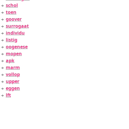
schol
toen
goover
surrogaat
individu
listig
oogenese
mopen
apk
marm
vollop
upper
eggen
lft