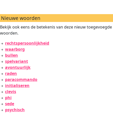
Nieuwe woorden
Bekijk ook eens de betekenis van deze nieuw toegevoegde
woorden.
rechtspersoonlijkheid
waarborg
bullen
spelvariant
avontuurlijk
raden
paracommando
initialiseren
clevis
phi
sede
psychisch