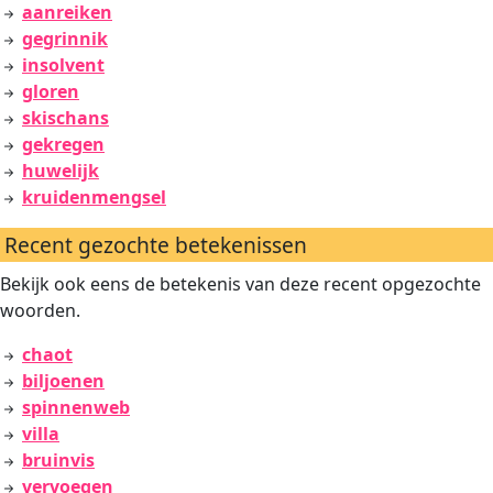
aanreiken
gegrinnik
insolvent
gloren
skischans
gekregen
huwelijk
kruidenmengsel
Recent gezochte betekenissen
Bekijk ook eens de betekenis van deze recent opgezochte
woorden.
chaot
biljoenen
spinnenweb
villa
bruinvis
vervoegen