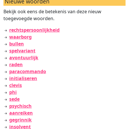
Nieuwe woorden
Bekijk ook eens de betekenis van deze nieuw
toegevoegde woorden.
rechtspersoonlijkheid
waarborg
bullen
spelvariant
avontuurlijk
raden
paracommando
initialiseren
clevis
phi
sede
psychisch
aanreiken
gegrinnik
insolvent