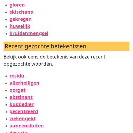
gloren
skischans
gekregen
huwelijk
kruidenmengsel
Recent gezochte betekenissen
Bekijk ook eens de betekenis van deze recent
opgezochte woorden.
residu
allerheiligen
oorgat
abstinent
kuddedier
gecentreerd
ziekengeld
aaneensluiten
dysurie