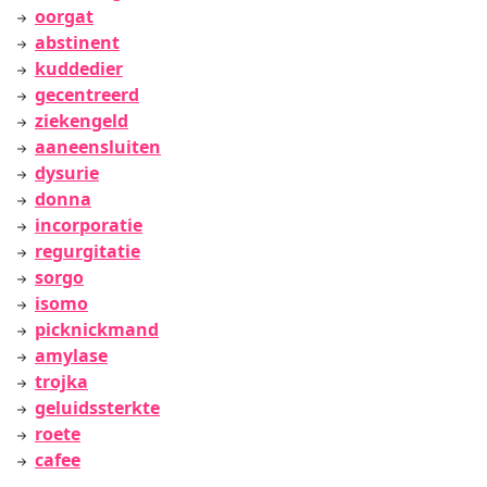
oorgat
abstinent
kuddedier
gecentreerd
ziekengeld
aaneensluiten
dysurie
donna
incorporatie
regurgitatie
sorgo
isomo
picknickmand
amylase
trojka
geluidssterkte
roete
cafee