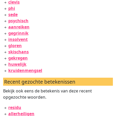
clevis
phi
sede
psychisch
aanreiken
gegrinnik
insolvent
gloren
skischans
gekregen
huwelijk
kruidenmengsel
Recent gezochte betekenissen
Bekijk ook eens de betekenis van deze recent
opgezochte woorden.
residu
allerheiligen