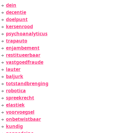
dein
decentie
doelpunt
kersenrood
psychoanalyticus
trapauto
enjambement
restitueerbaar
vastgoedfraude
lauter
baljurk
totstandbrenging
robotica
spreekrecht
elastiek
voorvoegsel
onbetwistbaar
kundig