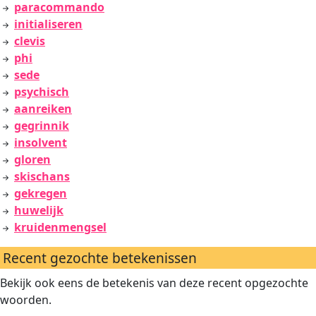
paracommando
initialiseren
clevis
phi
sede
psychisch
aanreiken
gegrinnik
insolvent
gloren
skischans
gekregen
huwelijk
kruidenmengsel
Recent gezochte betekenissen
Bekijk ook eens de betekenis van deze recent opgezochte
woorden.