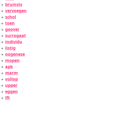
bruinvis
vervoegen
schol
toen
goover
surrogaat
individu
listig
oogenese
mopen
apk
marm
vollop
upper
eggen
lft