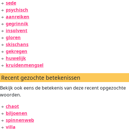
sede
psychisch
aanreiken
gegrinnik
insolvent
gloren
skischans
gekregen
huwelijk
kruidenmengsel
Recent gezochte betekenissen
Bekijk ook eens de betekenis van deze recent opgezochte
woorden.
chaot
biljoenen
spinnenweb
villa