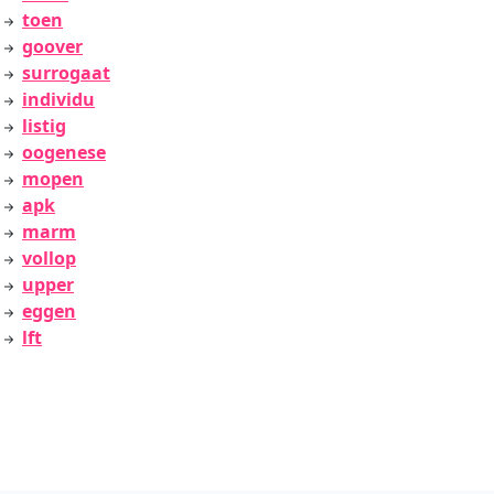
toen
goover
surrogaat
individu
listig
oogenese
mopen
apk
marm
vollop
upper
eggen
lft