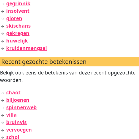
gegrinnik
insolvent
gloren
skischans
gekregen
huwelijk
kruidenmengsel
Recent gezochte betekenissen
Bekijk ook eens de betekenis van deze recent opgezochte
woorden.
chaot
biljoenen
spinnenweb
villa
bruinvis
vervoegen
schol