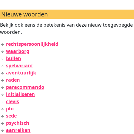
Nieuwe woorden
Bekijk ook eens de betekenis van deze nieuw toegevoegde
woorden.
rechtspersoonlijkheid
waarborg
bullen
spelvariant
avontuurlijk
raden
paracommando
initialiseren
clevis
phi
sede
psychisch
aanreiken