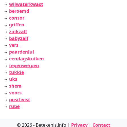
wijwaterkwast
beroemd
consor
griffen
zinkzalf
babyzalf
vers
paardenlul
eendagskuiken
tegenwerpen
tukkie
uks
shem
voors
positivist
rube
© 2026 - Betekenis.info |
Privacy
|
Contact