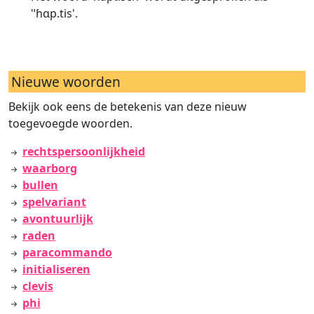
'ˈɦɑp.tis'.
Nieuwe woorden
Bekijk ook eens de betekenis van deze nieuw
toegevoegde woorden.
rechtspersoonlijkheid
waarborg
bullen
spelvariant
avontuurlijk
raden
paracommando
initialiseren
clevis
phi