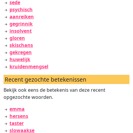
sede
psychisch
aanreiken
gegrinnik
insolvent
gloren
skischans
gekregen
huwelijk
kruidenmengsel
Recent gezochte betekenissen
Bekijk ook eens de betekenis van deze recent
opgezochte woorden.
emma
hersens
taster
slowaakse