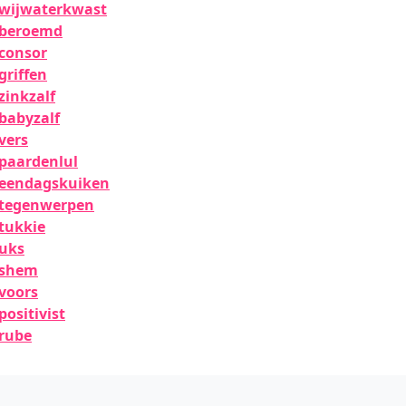
wijwaterkwast
beroemd
consor
griffen
zinkzalf
babyzalf
vers
paardenlul
eendagskuiken
tegenwerpen
tukkie
uks
shem
voors
positivist
rube