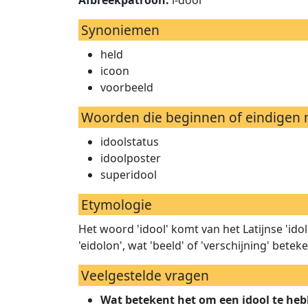
Afbreekpatroon:
i-dool
Synoniemen
held
icoon
voorbeeld
Woorden die beginnen of eindigen m
idoolstatus
idoolposter
superidool
Etymologie
Het woord 'idool' komt van het Latijnse 'ido
'eidolon', wat 'beeld' of 'verschijning' beteke
Veelgestelde vragen
Wat betekent het om een idool te he