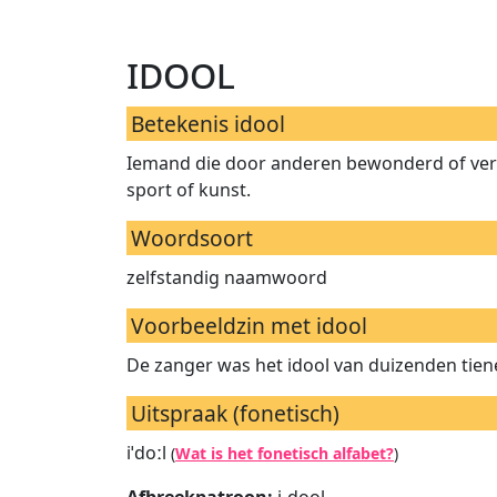
idool
Betekenis idool
Iemand die door anderen bewonderd of veree
sport of kunst.
Woordsoort
zelfstandig naamwoord
Voorbeeldzin met idool
De zanger was het idool van duizenden tiene
Uitspraak (fonetisch)
iˈdoːl
(
Wat is het fonetisch alfabet?
)