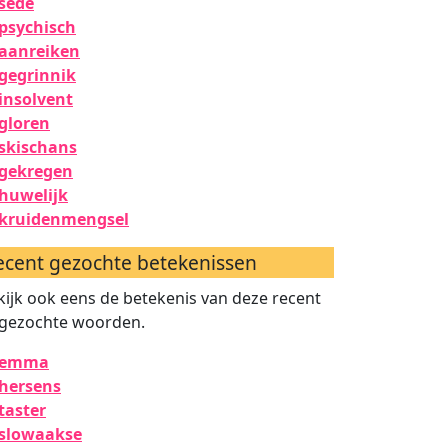
sede
psychisch
aanreiken
gegrinnik
insolvent
gloren
skischans
gekregen
huwelijk
kruidenmengsel
ecent gezochte betekenissen
kijk ook eens de betekenis van deze recent
gezochte woorden.
emma
hersens
taster
slowaakse