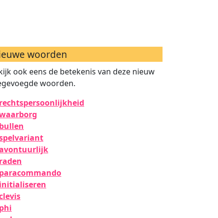
ieuwe woorden
kijk ook eens de betekenis van deze nieuw
egevoegde woorden.
rechtspersoonlijkheid
waarborg
bullen
spelvariant
avontuurlijk
raden
paracommando
initialiseren
clevis
phi