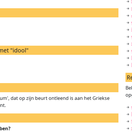
et "idool"
R
Be
op
lum', dat op zijn beurt ontleend is aan het Griekse
nt.
bben?