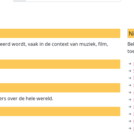
N
rd wordt, vaak in de context van muziek, film,
Be
to
rs over de hele wereld.