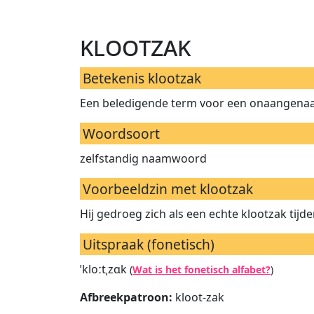
klootzak
Betekenis klootzak
Een beledigende term voor een onaangenaa
Woordsoort
zelfstandig naamwoord
Voorbeeldzin met klootzak
Hij gedroeg zich als een echte klootzak tijd
Uitspraak (fonetisch)
ˈkloːtˌzɑk
(
Wat is het fonetisch alfabet?
)
Afbreekpatroon:
kloot-zak