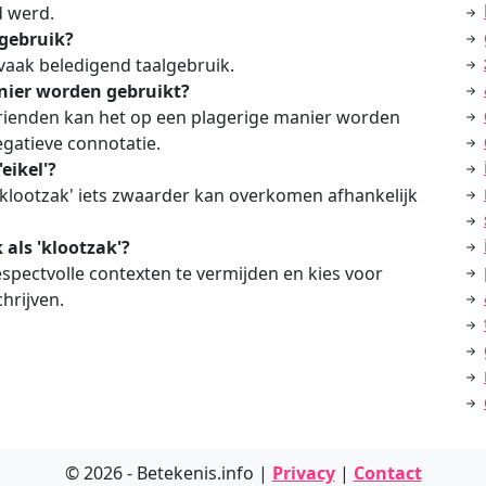
d werd.
lgebruik?
vaak beledigend taalgebruik.
anier worden gebruikt?
vrienden kan het op een plagerige manier worden
egatieve connotatie.
'eikel'?
'klootzak' iets zwaarder kan overkomen afhankelijk
 als 'klootzak'?
spectvolle contexten te vermijden en kies voor
hrijven.
© 2026 - Betekenis.info |
Privacy
|
Contact