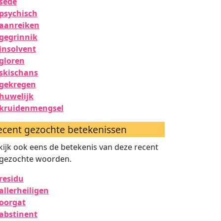
sede
psychisch
aanreiken
gegrinnik
insolvent
gloren
skischans
gekregen
huwelijk
kruidenmengsel
ecent gezochte betekenissen
kijk ook eens de betekenis van deze recent
gezochte woorden.
residu
allerheiligen
oorgat
abstinent