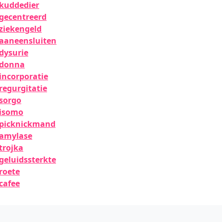
kuddedier
gecentreerd
ziekengeld
aaneensluiten
dysurie
donna
incorporatie
regurgitatie
sorgo
isomo
picknickmand
amylase
trojka
geluidssterkte
roete
cafee