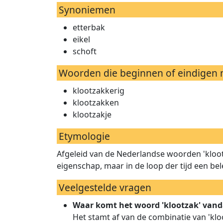
Synoniemen
etterbak
eikel
schoft
Woorden die beginnen of eindigen 
klootzakkerig
klootzakken
klootzakje
Etymologie
Afgeleid van de Nederlandse woorden 'kloot'
eigenschap, maar in de loop der tijd een b
Veelgestelde vragen
Waar komt het woord 'klootzak' van
Het stamt af van de combinatie van 'kloo