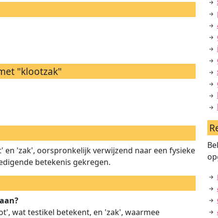
met "klootzak"
R
Be
 en 'zak', oorspronkelijk verwijzend naar een fysieke
op
eledigende betekenis gekregen.
daan?
t', wat testikel betekent, en 'zak', waarmee