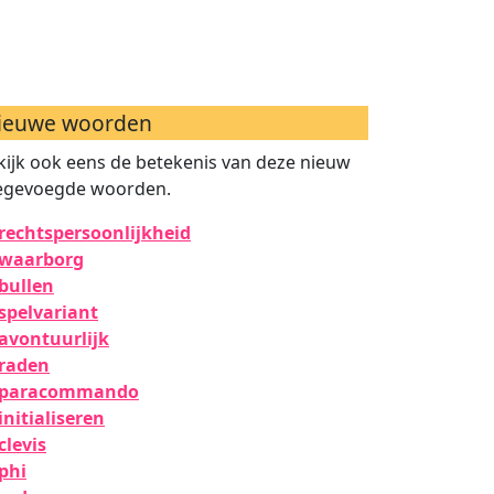
ieuwe woorden
kijk ook eens de betekenis van deze nieuw
egevoegde woorden.
rechtspersoonlijkheid
waarborg
bullen
spelvariant
avontuurlijk
raden
paracommando
initialiseren
clevis
phi