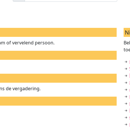
N
m of vervelend persoon.
Be
to
ens de vergadering.