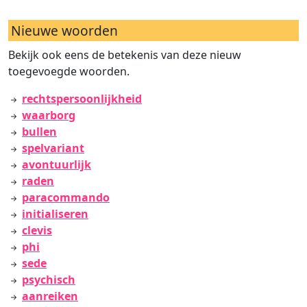
Nieuwe woorden
Bekijk ook eens de betekenis van deze nieuw
toegevoegde woorden.
rechtspersoonlijkheid
waarborg
bullen
spelvariant
avontuurlijk
raden
paracommando
initialiseren
clevis
phi
sede
psychisch
aanreiken