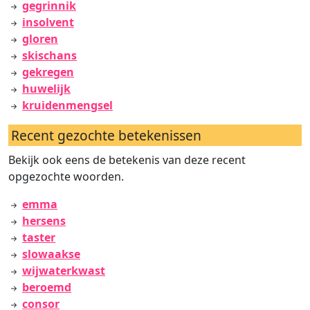
gegrinnik
insolvent
gloren
skischans
gekregen
huwelijk
kruidenmengsel
Recent gezochte betekenissen
Bekijk ook eens de betekenis van deze recent
opgezochte woorden.
emma
hersens
taster
slowaakse
wijwaterkwast
beroemd
consor