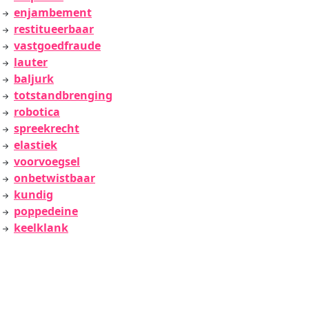
enjambement
restitueerbaar
vastgoedfraude
lauter
baljurk
totstandbrenging
robotica
spreekrecht
elastiek
voorvoegsel
onbetwistbaar
kundig
poppedeine
keelklank