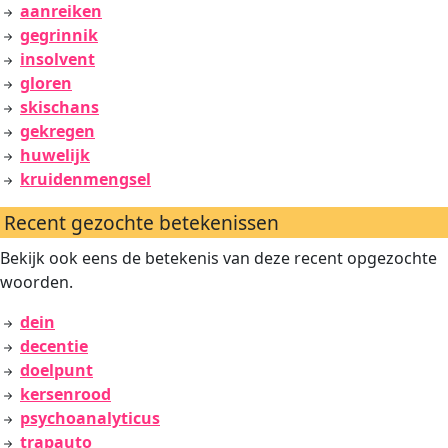
aanreiken
gegrinnik
insolvent
gloren
skischans
gekregen
huwelijk
kruidenmengsel
Recent gezochte betekenissen
Bekijk ook eens de betekenis van deze recent opgezochte
woorden.
dein
decentie
doelpunt
kersenrood
psychoanalyticus
trapauto