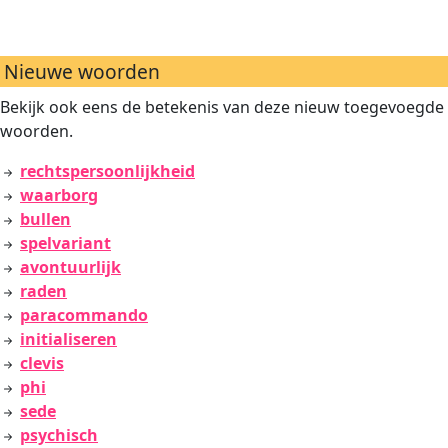
Nieuwe woorden
Bekijk ook eens de betekenis van deze nieuw toegevoegde
woorden.
rechtspersoonlijkheid
waarborg
bullen
spelvariant
avontuurlijk
raden
paracommando
initialiseren
clevis
phi
sede
psychisch