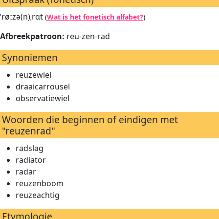
ˈrøːzə(n)ˌrɑt
(
Wat is het fonetisch alfabet?
)
Afbreekpatroon:
reu-zen-rad
Synoniemen
reuzewiel
draaicarrousel
observatiewiel
Woorden die beginnen of eindigen met
"reuzenrad"
radslag
radiator
radar
reuzenboom
reuzeachtig
Etymologie