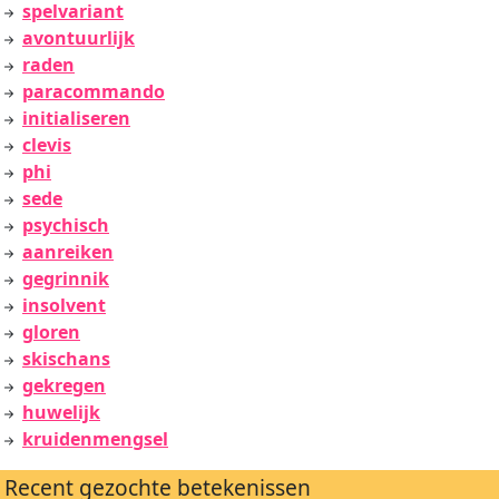
spelvariant
avontuurlijk
raden
paracommando
initialiseren
clevis
phi
sede
psychisch
aanreiken
gegrinnik
insolvent
gloren
skischans
gekregen
huwelijk
kruidenmengsel
Recent gezochte betekenissen