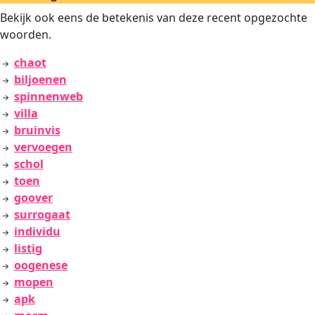
Bekijk ook eens de betekenis van deze recent opgezochte
woorden.
chaot
biljoenen
spinnenweb
villa
bruinvis
vervoegen
schol
toen
goover
surrogaat
individu
listig
oogenese
mopen
apk