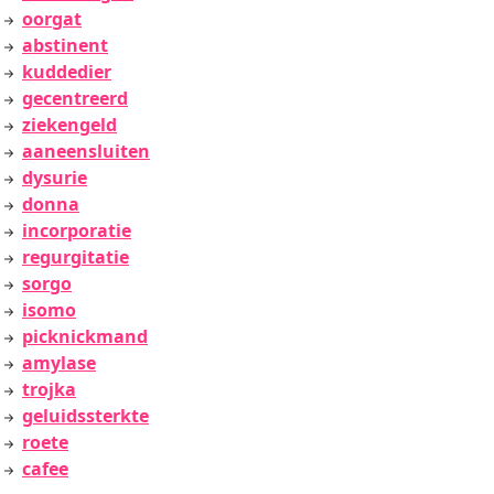
oorgat
abstinent
kuddedier
gecentreerd
ziekengeld
aaneensluiten
dysurie
donna
incorporatie
regurgitatie
sorgo
isomo
picknickmand
amylase
trojka
geluidssterkte
roete
cafee