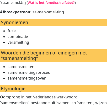
ˈsaː.məˌmɛl.tɪŋ
(
Wat is het fonetisch alfabet?
)
Afbreekpatroon:
sa-men-smel-ting
Synoniemen
fusie
combinatie
versmelting
Woorden die beginnen of eindigen met
"samensmelting"
samensmelten
samensmeltingsproces
samensmeltingsoven
Etymologie
Oorsprong in het Nederlandse werkwoord
'samensmelten', bestaande uit 'samen' en 'smelten', wijzen