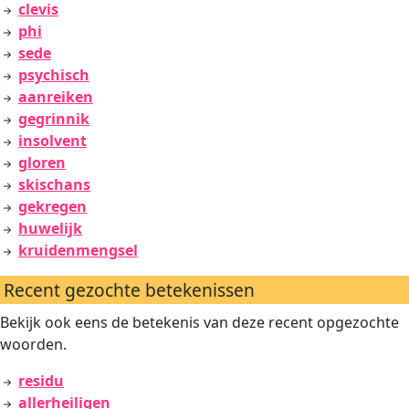
clevis
phi
sede
psychisch
aanreiken
gegrinnik
insolvent
gloren
skischans
gekregen
huwelijk
kruidenmengsel
Recent gezochte betekenissen
Bekijk ook eens de betekenis van deze recent opgezochte
woorden.
residu
allerheiligen