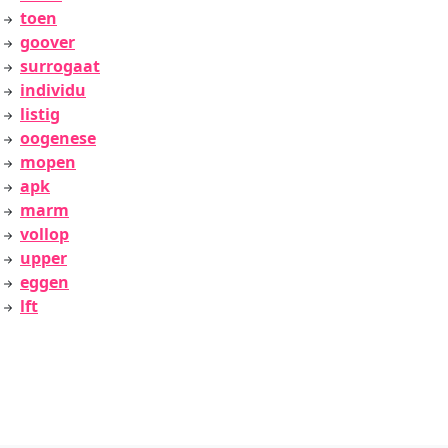
toen
goover
surrogaat
individu
listig
oogenese
mopen
apk
marm
vollop
upper
eggen
lft