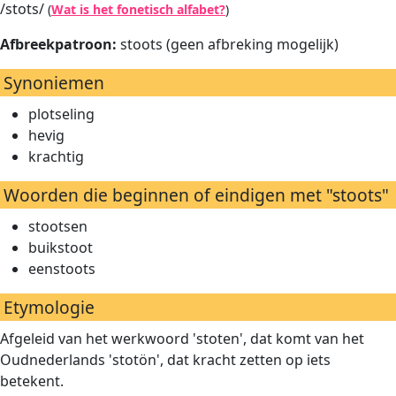
/stots/
(
Wat is het fonetisch alfabet?
)
Afbreekpatroon:
stoots (geen afbreking mogelijk)
Synoniemen
plotseling
hevig
krachtig
Woorden die beginnen of eindigen met "stoots"
stootsen
buikstoot
eenstoots
Etymologie
Afgeleid van het werkwoord 'stoten', dat komt van het
Oudnederlands 'stotön', dat kracht zetten op iets
betekent.