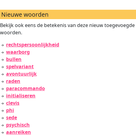
Nieuwe woorden
Bekijk ook eens de betekenis van deze nieuw toegevoegde
woorden.
rechtspersoonlijkheid
waarborg
bullen
spelvariant
avontuurlijk
raden
paracommando
initialiseren
clevis
phi
sede
psychisch
aanreiken