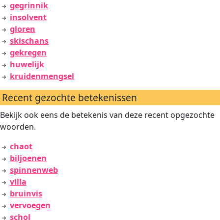
gegrinnik
insolvent
gloren
skischans
gekregen
huwelijk
kruidenmengsel
Recent gezochte betekenissen
Bekijk ook eens de betekenis van deze recent opgezochte
woorden.
chaot
biljoenen
spinnenweb
villa
bruinvis
vervoegen
schol