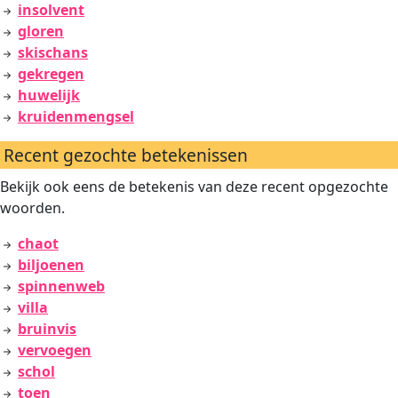
insolvent
gloren
skischans
gekregen
huwelijk
kruidenmengsel
Recent gezochte betekenissen
Bekijk ook eens de betekenis van deze recent opgezochte
woorden.
chaot
biljoenen
spinnenweb
villa
bruinvis
vervoegen
schol
toen