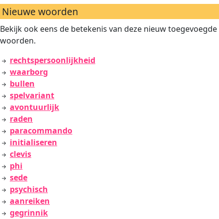
Nieuwe woorden
Bekijk ook eens de betekenis van deze nieuw toegevoegde
woorden.
rechtspersoonlijkheid
waarborg
bullen
spelvariant
avontuurlijk
raden
paracommando
initialiseren
clevis
phi
sede
psychisch
aanreiken
gegrinnik