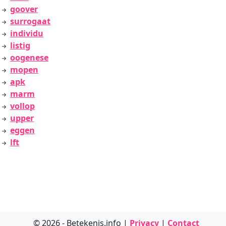
goover
surrogaat
individu
listig
oogenese
mopen
apk
marm
vollop
upper
eggen
lft
© 2026 - Betekenis.info |
Privacy
|
Contact