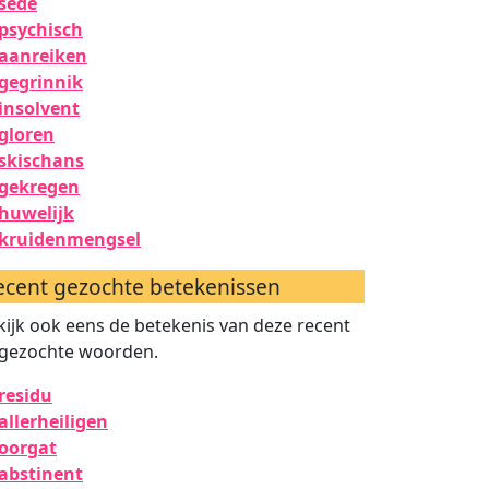
sede
psychisch
aanreiken
gegrinnik
insolvent
gloren
skischans
gekregen
huwelijk
kruidenmengsel
ecent gezochte betekenissen
kijk ook eens de betekenis van deze recent
gezochte woorden.
residu
allerheiligen
oorgat
abstinent