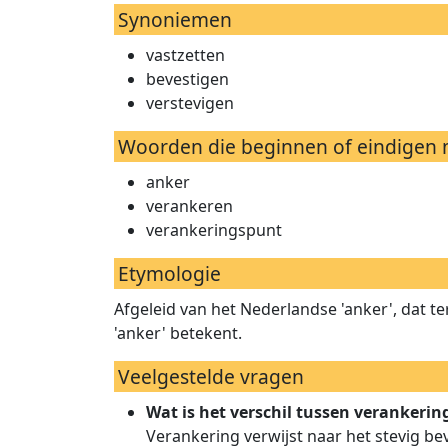
Synoniemen
vastzetten
bevestigen
verstevigen
Woorden die beginnen of eindigen 
anker
verankeren
verankeringspunt
Etymologie
Afgeleid van het Nederlandse 'anker', dat t
'anker' betekent.
Veelgestelde vragen
Wat is het verschil tussen verankerin
Verankering verwijst naar het stevig bev