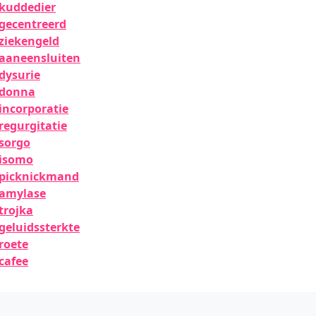
kuddedier
gecentreerd
ziekengeld
aaneensluiten
dysurie
donna
incorporatie
regurgitatie
sorgo
isomo
picknickmand
amylase
trojka
geluidssterkte
roete
cafee