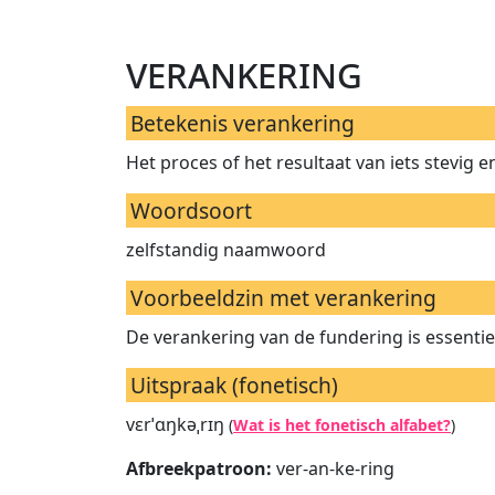
verankering
Betekenis verankering
Het proces of het resultaat van iets stevig e
Woordsoort
zelfstandig naamwoord
Voorbeeldzin met verankering
De verankering van de fundering is essentiee
Uitspraak (fonetisch)
vɛrˈɑŋkəˌrɪŋ
(
Wat is het fonetisch alfabet?
)
Afbreekpatroon:
ver-an-ke-ring