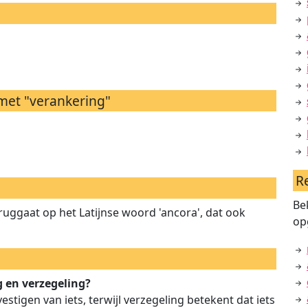
met "verankering"
R
Be
eruggaat op het Latijnse woord 'ancora', dat ook
op
g en verzegeling?
estigen van iets, terwijl verzegeling betekent dat iets