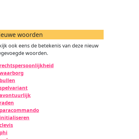
ieuwe woorden
kijk ook eens de betekenis van deze nieuw
egevoegde woorden.
rechtspersoonlijkheid
waarborg
bullen
spelvariant
avontuurlijk
raden
paracommando
initialiseren
clevis
phi