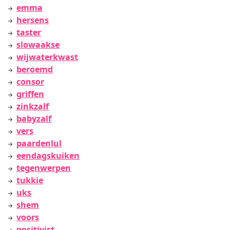
emma
hersens
taster
slowaakse
wijwaterkwast
beroemd
consor
griffen
zinkzalf
babyzalf
vers
paardenlul
eendagskuiken
tegenwerpen
tukkie
uks
shem
voors
positivist