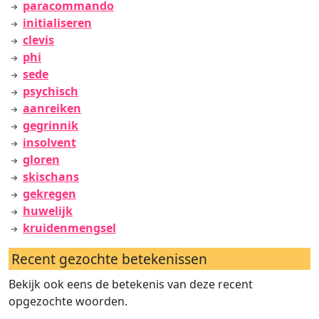
paracommando
initialiseren
clevis
phi
sede
psychisch
aanreiken
gegrinnik
insolvent
gloren
skischans
gekregen
huwelijk
kruidenmengsel
Recent gezochte betekenissen
Bekijk ook eens de betekenis van deze recent
opgezochte woorden.