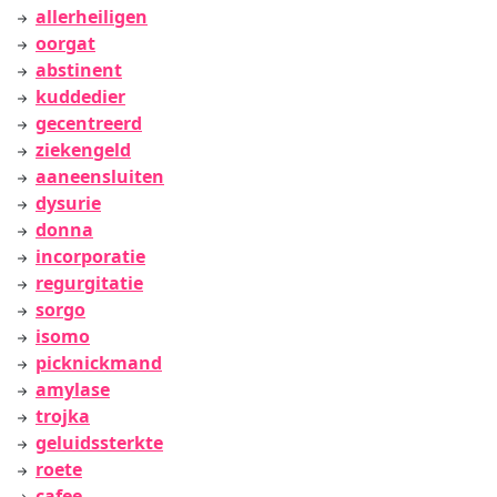
allerheiligen
oorgat
abstinent
kuddedier
gecentreerd
ziekengeld
aaneensluiten
dysurie
donna
incorporatie
regurgitatie
sorgo
isomo
picknickmand
amylase
trojka
geluidssterkte
roete
cafee