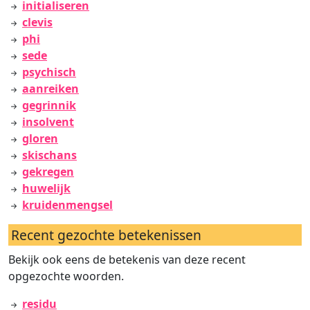
initialiseren
clevis
phi
sede
psychisch
aanreiken
gegrinnik
insolvent
gloren
skischans
gekregen
huwelijk
kruidenmengsel
Recent gezochte betekenissen
Bekijk ook eens de betekenis van deze recent
opgezochte woorden.
residu