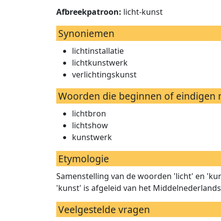
Afbreekpatroon:
licht-kunst
Synoniemen
lichtinstallatie
lichtkunstwerk
verlichtingskunst
Woorden die beginnen of eindigen m
lichtbron
lichtshow
kunstwerk
Etymologie
Samenstelling van de woorden 'licht' en 'kuns
'kunst' is afgeleid van het Middelnederland
Veelgestelde vragen