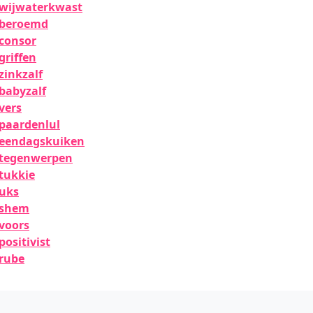
wijwaterkwast
beroemd
consor
griffen
zinkzalf
babyzalf
vers
paardenlul
eendagskuiken
tegenwerpen
tukkie
uks
shem
voors
positivist
rube