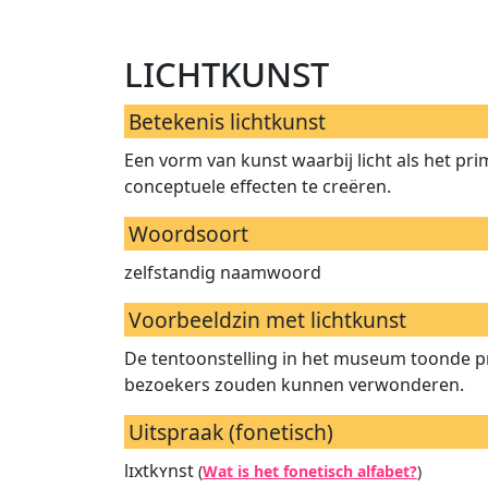
lichtkunst
Betekenis lichtkunst
Een vorm van kunst waarbij licht als het p
conceptuele effecten te creëren.
Woordsoort
zelfstandig naamwoord
Voorbeeldzin met lichtkunst
De tentoonstelling in het museum toonde pr
bezoekers zouden kunnen verwonderen.
Uitspraak (fonetisch)
lɪxtkʏnst
(
Wat is het fonetisch alfabet?
)