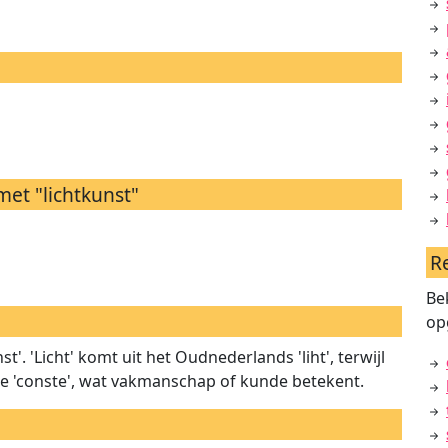
et "lichtkunst"
R
Be
op
t'. 'Licht' komt uit het Oudnederlands 'liht', terwijl
se 'conste', wat vakmanschap of kunde betekent.