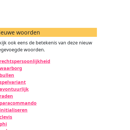
ieuwe woorden
kijk ook eens de betekenis van deze nieuw
egevoegde woorden.
rechtspersoonlijkheid
waarborg
bullen
spelvariant
avontuurlijk
raden
paracommando
initialiseren
clevis
phi