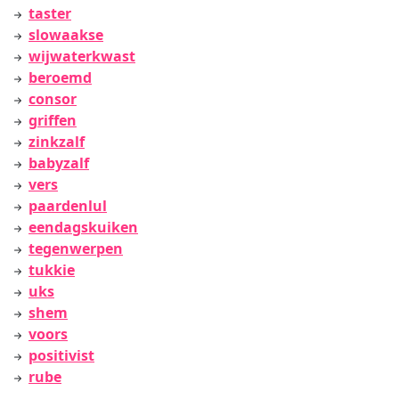
taster
slowaakse
wijwaterkwast
beroemd
consor
griffen
zinkzalf
babyzalf
vers
paardenlul
eendagskuiken
tegenwerpen
tukkie
uks
shem
voors
positivist
rube