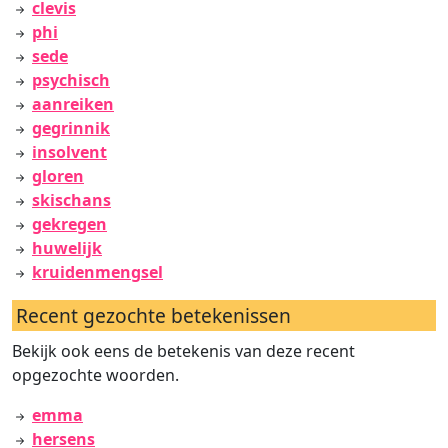
clevis
phi
sede
psychisch
aanreiken
gegrinnik
insolvent
gloren
skischans
gekregen
huwelijk
kruidenmengsel
Recent gezochte betekenissen
Bekijk ook eens de betekenis van deze recent
opgezochte woorden.
emma
hersens