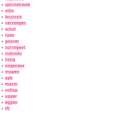
spinnenweb
villa
bruinvis
vervoegen
schol
toen
goover
surrogaat
individu
listig
oogenese
mopen
apk
marm
vollop
upper
eggen
lft