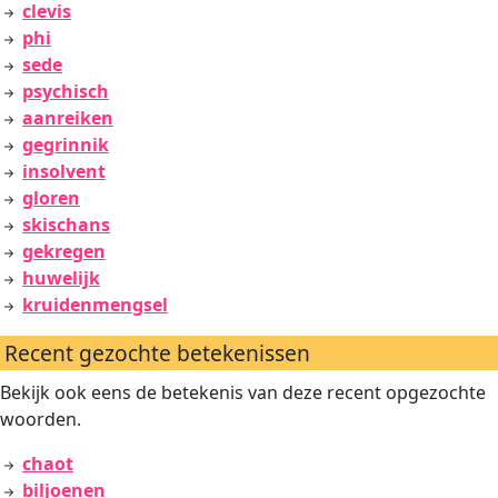
clevis
phi
sede
psychisch
aanreiken
gegrinnik
insolvent
gloren
skischans
gekregen
huwelijk
kruidenmengsel
Recent gezochte betekenissen
Bekijk ook eens de betekenis van deze recent opgezochte
woorden.
chaot
biljoenen