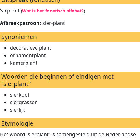
ˈsir.plɑnt
(
Wat is het fonetisch alfabet?
)
Afbreekpatroon:
sier-plant
Synoniemen
decoratieve plant
ornamentplant
kamerplant
Woorden die beginnen of eindigen met
"sierplant"
sierkool
siergrassen
sierlijk
Etymologie
Het woord 'sierplant' is samengesteld uit de Nederlandse