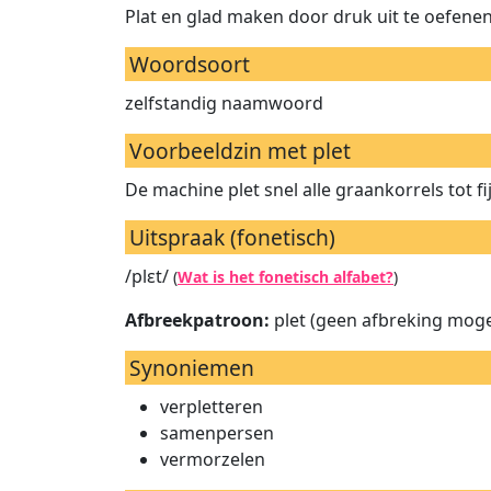
Plat en glad maken door druk uit te oefene
Woordsoort
zelfstandig naamwoord
Voorbeeldzin met plet
De machine plet snel alle graankorrels tot f
Uitspraak (fonetisch)
/plɛt/
(
Wat is het fonetisch alfabet?
)
Afbreekpatroon:
plet (geen afbreking mogel
Synoniemen
verpletteren
samenpersen
vermorzelen