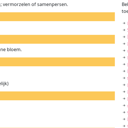
n; vermorzelen of samenpersen.
Be
to
ijne bloem.
ijk)