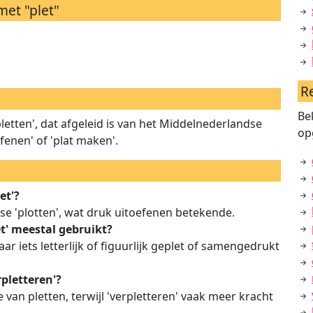
et "plet"
R
Be
etten', dat afgeleid is van het Middelnederlandse
op
efenen' of 'plat maken'.
et'?
se 'plotten', wat druk uitoefenen betekende.
t' meestal gebruikt?
r iets letterlijk of figuurlijk geplet of samengedrukt
rpletteren'?
ie van pletten, terwijl 'verpletteren' vaak meer kracht