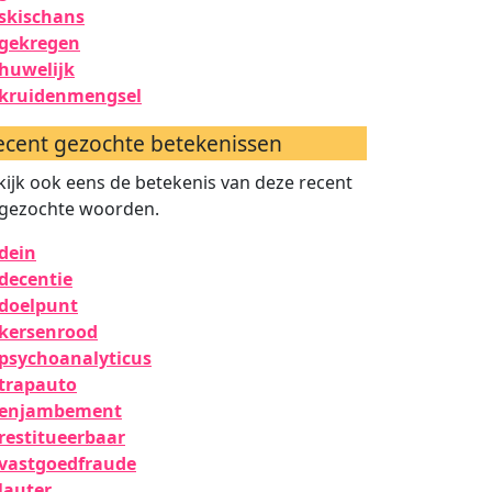
skischans
gekregen
huwelijk
kruidenmengsel
ecent gezochte betekenissen
kijk ook eens de betekenis van deze recent
gezochte woorden.
dein
decentie
doelpunt
kersenrood
psychoanalyticus
trapauto
enjambement
restitueerbaar
vastgoedfraude
lauter