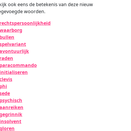
kijk ook eens de betekenis van deze nieuw
egevoegde woorden.
rechtspersoonlijkheid
waarborg
bullen
spelvariant
avontuurlijk
raden
paracommando
initialiseren
clevis
phi
sede
psychisch
aanreiken
gegrinnik
insolvent
gloren