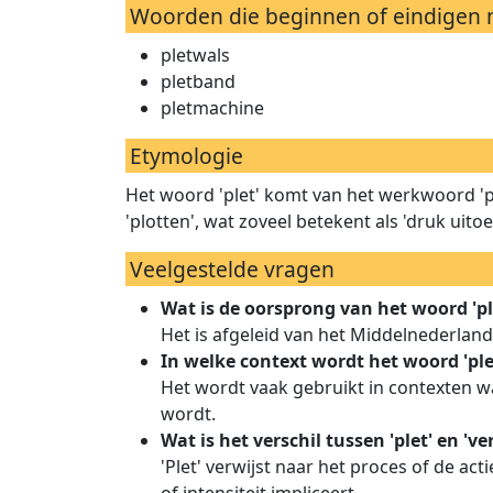
Woorden die beginnen of eindigen m
pletwals
pletband
pletmachine
Etymologie
Het woord 'plet' komt van het werkwoord 'pl
'plotten', wat zoveel betekent als 'druk uito
Veelgestelde vragen
Wat is de oorsprong van het woord 'pl
Het is afgeleid van het Middelnederland
In welke context wordt het woord 'ple
Het wordt vaak gebruikt in contexten waa
wordt.
Wat is het verschil tussen 'plet' en 've
'Plet' verwijst naar het proces of de act