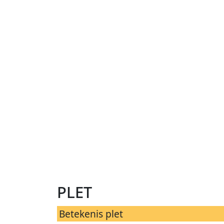
plet
Betekenis plet