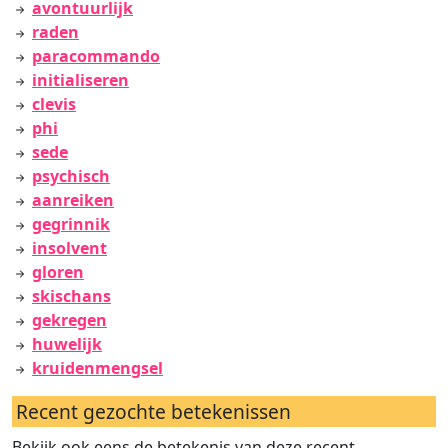
avontuurlijk
raden
paracommando
initialiseren
clevis
phi
sede
psychisch
aanreiken
gegrinnik
insolvent
gloren
skischans
gekregen
huwelijk
kruidenmengsel
Recent gezochte betekenissen
Bekijk ook eens de betekenis van deze recent