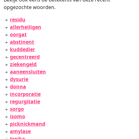
opgezochte woorden.
residu
allerheiligen
oorgat
abstinent
kuddedier
gecentreerd
ziekengeld
aaneensluiten
dysurie
donna
incorporatie
regurgitatie
sorgo
isomo
picknickmand
amylase
trojka