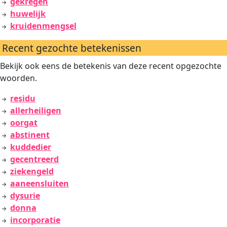
gekregen
huwelijk
kruidenmengsel
Recent gezochte betekenissen
Bekijk ook eens de betekenis van deze recent opgezochte
woorden.
residu
allerheiligen
oorgat
abstinent
kuddedier
gecentreerd
ziekengeld
aaneensluiten
dysurie
donna
incorporatie