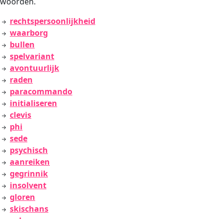
woorden.
rechtspersoonlijkheid
waarborg
bullen
spelvariant
avontuurlijk
raden
paracommando
initialiseren
clevis
phi
sede
psychisch
aanreiken
gegrinnik
insolvent
gloren
skischans