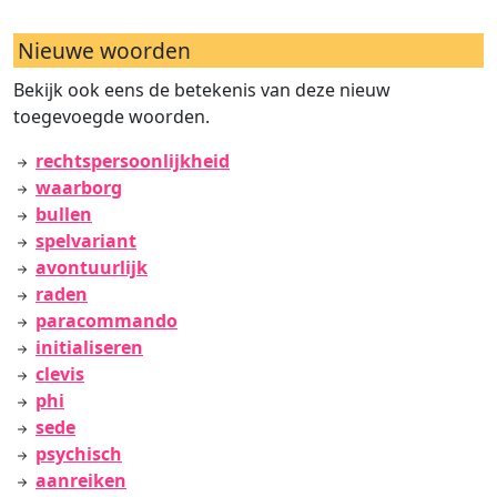
Nieuwe woorden
Bekijk ook eens de betekenis van deze nieuw
toegevoegde woorden.
rechtspersoonlijkheid
waarborg
bullen
spelvariant
avontuurlijk
raden
paracommando
initialiseren
clevis
phi
sede
psychisch
aanreiken