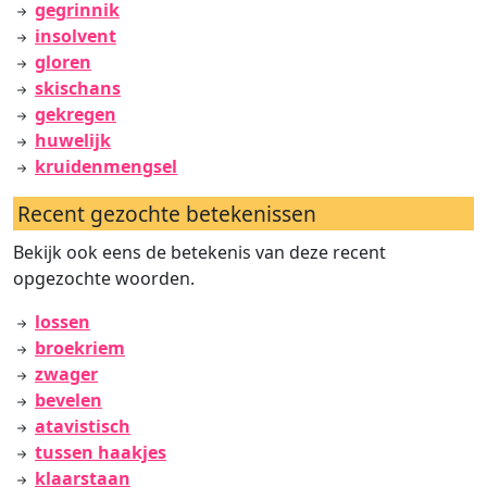
gegrinnik
insolvent
gloren
skischans
gekregen
huwelijk
kruidenmengsel
Recent gezochte betekenissen
Bekijk ook eens de betekenis van deze recent
opgezochte woorden.
lossen
broekriem
zwager
bevelen
atavistisch
tussen haakjes
klaarstaan