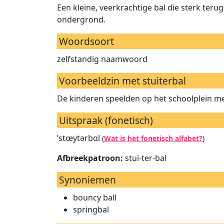
Een kleine, veerkrachtige bal die sterk ter
ondergrond.
Woordsoort
zelfstandig naamwoord
Voorbeeldzin met stuiterbal
De kinderen speelden op het schoolplein met
Uitspraak (fonetisch)
ˈstœytərbɑl
(
Wat is het fonetisch alfabet?
)
Afbreekpatroon:
stui-ter-bal
Synoniemen
bouncy ball
springbal