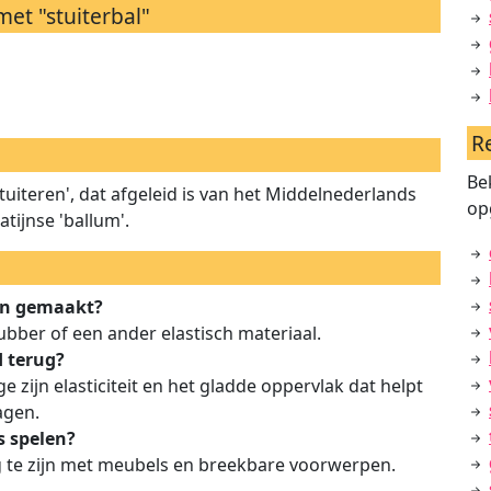
et "stuiterbal"
R
Be
stuiteren', dat afgeleid is van het Middelnederlands
op
atijnse 'ballum'.
an gemaakt?
ubber of een ander elastisch materiaal.
d terug?
 zijn elasticiteit en het gladde oppervlak dat helpt
agen.
s spelen?
ig te zijn met meubels en breekbare voorwerpen.