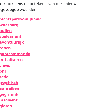
kijk ook eens de betekenis van deze nieuw
egevoegde woorden.
rechtspersoonlijkheid
waarborg
bullen
spelvariant
avontuurlijk
raden
paracommando
initialiseren
clevis
phi
sede
psychisch
aanreiken
gegrinnik
insolvent
gloren