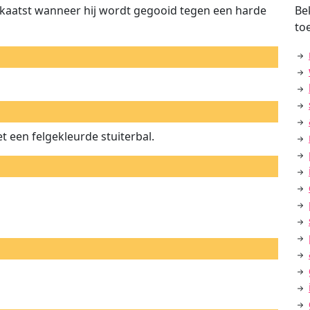
ugkaatst wanneer hij wordt gegooid tegen een harde
Be
to
 een felgekleurde stuiterbal.