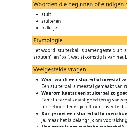
Woorden die beginnen of eindigen m
stuit
stuiteren
balletje
Etymologie
Het woord 'stuiterbal' is samengesteld uit '
'stouten', en 'bal', wat afkomstig is van het L
Veelgestelde vragen
Waar wordt een stuiterbal meestal v
Een stuiterbal is meestal gemaakt van r
Waarom kaatst een stuiterbal zo goe
Een stuiterbal kaatst goed terug vanwege
om reboundenergie efficiënt over te dr
Kun je met een stuiterbal binnenshui
Ja, maar het is belangrijk om voorzicht