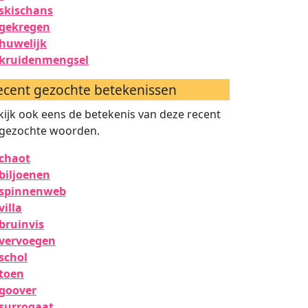
skischans
gekregen
huwelijk
kruidenmengsel
ecent gezochte betekenissen
kijk ook eens de betekenis van deze recent
gezochte woorden.
chaot
biljoenen
spinnenweb
villa
bruinvis
vervoegen
schol
toen
goover
surrogaat