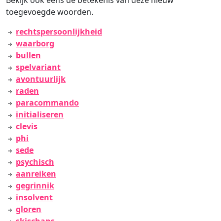
Bekijk ook eens de betekenis van deze nieuw
toegevoegde woorden.
rechtspersoonlijkheid
waarborg
bullen
spelvariant
avontuurlijk
raden
paracommando
initialiseren
clevis
phi
sede
psychisch
aanreiken
gegrinnik
insolvent
gloren