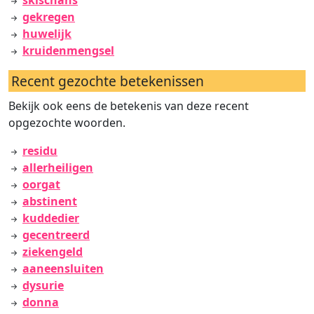
skischans
gekregen
huwelijk
kruidenmengsel
Recent gezochte betekenissen
Bekijk ook eens de betekenis van deze recent
opgezochte woorden.
residu
allerheiligen
oorgat
abstinent
kuddedier
gecentreerd
ziekengeld
aaneensluiten
dysurie
donna