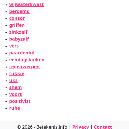
wijwaterkwast
beroemd
consor
griffen
zinkzalf
babyzalf
vers
paardenlul
eendagskuiken
tegenwerpen
tukkie
uks
shem
voors
positivist
rube
© 2026 - Betekenis.info |
Privacy
|
Contact