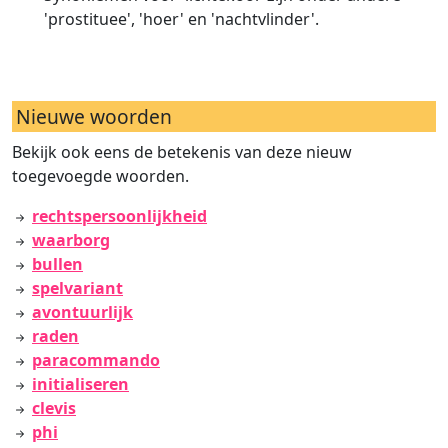
'prostituee', 'hoer' en 'nachtvlinder'.
Nieuwe woorden
Bekijk ook eens de betekenis van deze nieuw
toegevoegde woorden.
rechtspersoonlijkheid
waarborg
bullen
spelvariant
avontuurlijk
raden
paracommando
initialiseren
clevis
phi