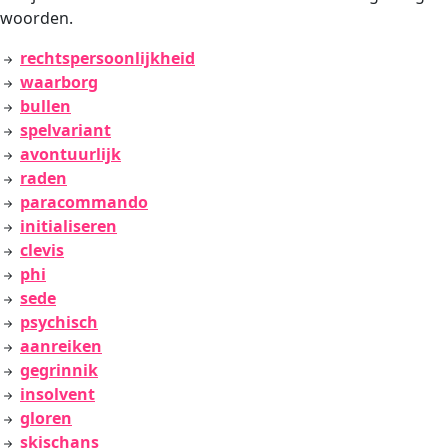
woorden.
rechtspersoonlijkheid
waarborg
bullen
spelvariant
avontuurlijk
raden
paracommando
initialiseren
clevis
phi
sede
psychisch
aanreiken
gegrinnik
insolvent
gloren
skischans