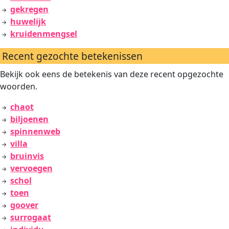
gekregen
huwelijk
kruidenmengsel
Recent gezochte betekenissen
Bekijk ook eens de betekenis van deze recent opgezochte
woorden.
chaot
biljoenen
spinnenweb
villa
bruinvis
vervoegen
schol
toen
goover
surrogaat