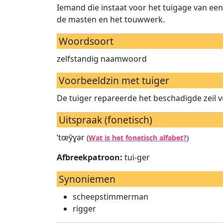
Iemand die instaat voor het tuigage van e
de masten en het touwwerk.
Woordsoort
zelfstandig naamwoord
Voorbeeldzin met tuiger
De tuiger repareerde het beschadigde zeil v
Uitspraak (fonetisch)
ˈtœy̆ɣər
(
Wat is het fonetisch alfabet?
)
Afbreekpatroon:
tui-ger
Synoniemen
scheepstimmerman
rigger