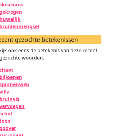
skischans
gekregen
huwelijk
kruidenmengsel
ecent gezochte betekenissen
kijk ook eens de betekenis van deze recent
gezochte woorden.
chaot
biljoenen
spinnenweb
villa
bruinvis
vervoegen
schol
toen
goover
surrogaat