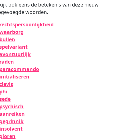
kijk ook eens de betekenis van deze nieuw
egevoegde woorden.
rechtspersoonlijkheid
waarborg
bullen
spelvariant
avontuurlijk
raden
paracommando
initialiseren
clevis
phi
sede
psychisch
aanreiken
gegrinnik
insolvent
gloren