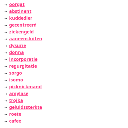
oorgat
abstinent
kuddedier
gecentreerd
ziekengeld
aaneensluiten
dysurie
donna
incorporatie
regurgitatie
sorgo
isomo
picknickmand
amylase
trojka
geluidssterkte
roete
cafee