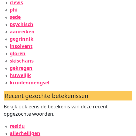
clevis
phi
sede
psychisch
aanreiken
gegrinnik
insolvent
gloren
skischans
gekregen
huwelijk
kruidenmengsel
Recent gezochte betekenissen
Bekijk ook eens de betekenis van deze recent
opgezochte woorden.
residu
allerheiligen