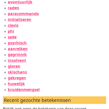
avontuurlijk
raden
paracommando
initialiseren
clevis
phi
sede
psychisch
aanreiken
gegrinnik
insolvent
gloren
skischans
gekregen
huwelijk
kruidenmengsel
Recent gezochte betekenissen
Bekijk ook eens de betekenis van deze recent