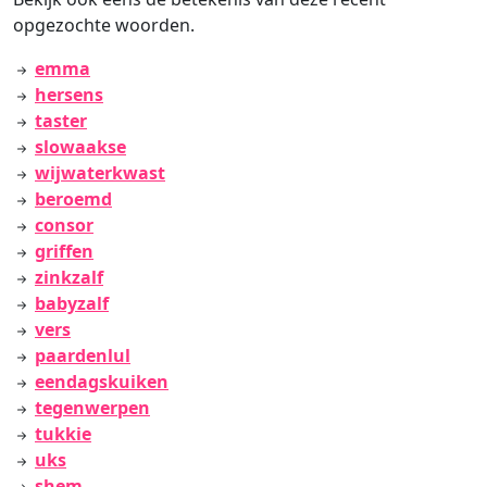
opgezochte woorden.
emma
hersens
taster
slowaakse
wijwaterkwast
beroemd
consor
griffen
zinkzalf
babyzalf
vers
paardenlul
eendagskuiken
tegenwerpen
tukkie
uks
shem