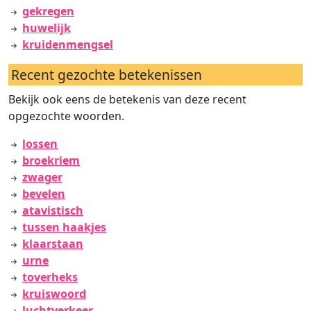
gekregen
huwelijk
kruidenmengsel
Recent gezochte betekenissen
Bekijk ook eens de betekenis van deze recent
opgezochte woorden.
lossen
broekriem
zwager
bevelen
atavistisch
tussen haakjes
klaarstaan
urne
toverheks
kruiswoord
luchtverkeer