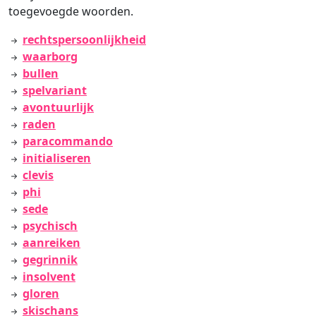
toegevoegde woorden.
rechtspersoonlijkheid
waarborg
bullen
spelvariant
avontuurlijk
raden
paracommando
initialiseren
clevis
phi
sede
psychisch
aanreiken
gegrinnik
insolvent
gloren
skischans