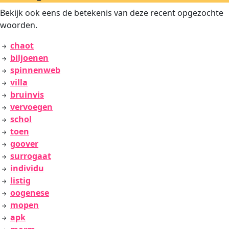
Bekijk ook eens de betekenis van deze recent opgezochte
woorden.
chaot
biljoenen
spinnenweb
villa
bruinvis
vervoegen
schol
toen
goover
surrogaat
individu
listig
oogenese
mopen
apk