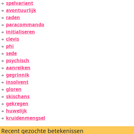
spelvariant
avontuurlijk
raden
paracommando
initialiseren
clevis
phi
sede
psychisch
aanreiken
gegrinnik
insolvent
gloren
skischans
gekregen
huwelijk
kruidenmengsel
Recent gezochte betekenissen