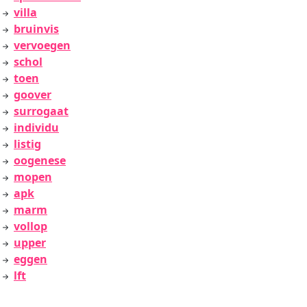
villa
bruinvis
vervoegen
schol
toen
goover
surrogaat
individu
listig
oogenese
mopen
apk
marm
vollop
upper
eggen
lft