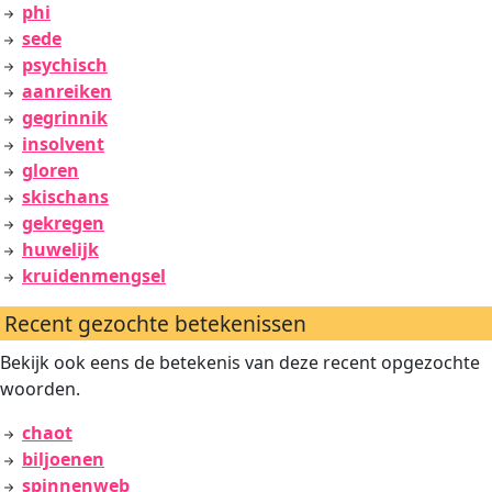
phi
sede
psychisch
aanreiken
gegrinnik
insolvent
gloren
skischans
gekregen
huwelijk
kruidenmengsel
Recent gezochte betekenissen
Bekijk ook eens de betekenis van deze recent opgezochte
woorden.
chaot
biljoenen
spinnenweb